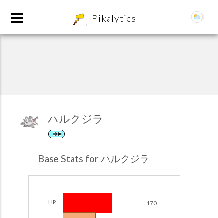
8
Pikalytics
ハルクジラ
ICE
POKEDEX FORMAT
Base Stats for ハルクジラ
EXPLORE
Team Builder
HP
170
POKEMON CHAMPIONS