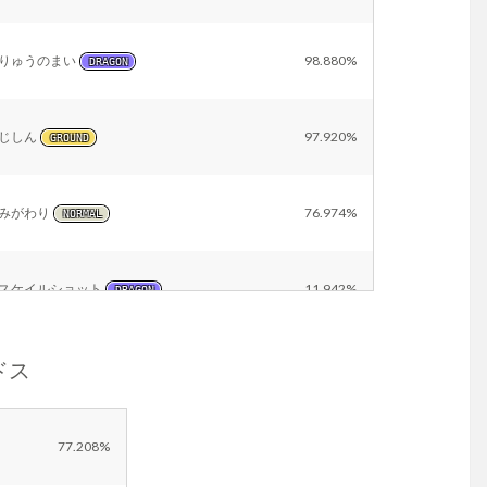
りゅうのまい
98.880%
DRAGON
じしん
97.920%
GROUND
みがわり
76.974%
NORMAL
スケイルショット
11.942%
DRAGON
ラドス
Other
14.839%
77.208%