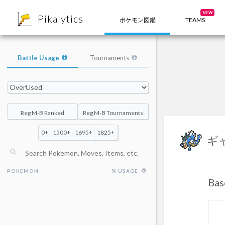
8
NEW
Pikalytics
ポケモン図鑑
TEAMS
Battle Usage
Tournaments
Reg M-B Ranked
Reg M-B Tournaments
0+
1500+
1695+
1825+
ギ
POKEMON
% USAGE
Ba