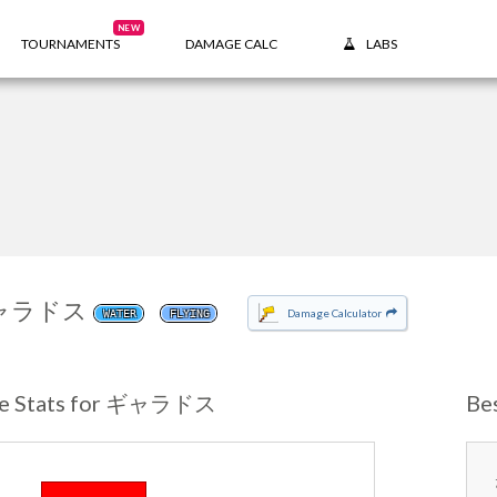
NEW
TOURNAMENTS
DAMAGE CALC
LABS
ャラドス
Damage Calculator
WATER
FLYING
se Stats for ギャラドス
Be