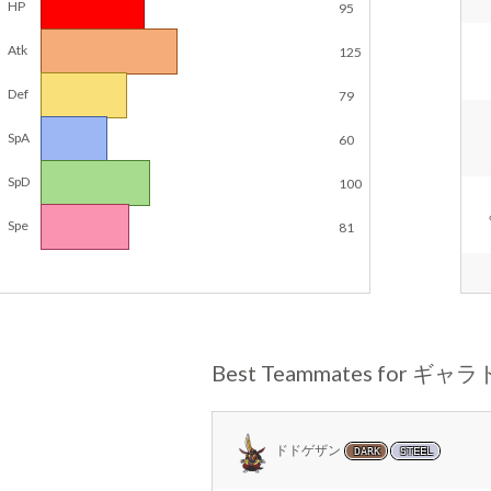
HP
95
Atk
125
Def
79
SpA
60
SpD
100
Spe
81
Best Teammates for ギャ
ドドゲザン
DARK
STEEL