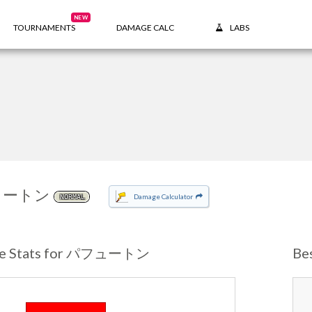
NEW
TOURNAMENTS
DAMAGE CALC
LABS
ュートン
Damage Calculator
NORMAL
se Stats for パフュートン
Be