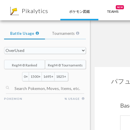
8
NEW
Pikalytics
ポケモン図鑑
TEAMS
Battle Usage
Tournaments
Reg M-B Ranked
Reg M-B Tournaments
0+
1500+
1695+
1825+
パフ
POKEMON
% USAGE
Ba