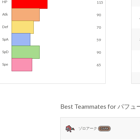
HP
115
Atk
90
Def
70
SpA
59
SpD
90
Spe
65
Best Teammates for パフ
ゾロアーク
DARK