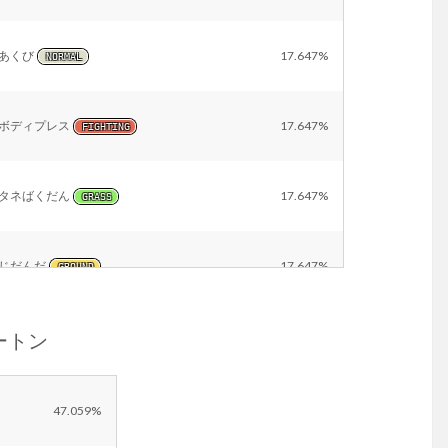
あくび
17.647%
NORMAL
ボディプレス
17.647%
FIGHTING
タネばくだん
17.647%
GRASS
じだんだ
17.647%
GROUND
ュートン
のしかかり
11.765%
NORMAL
たくわえる
5.882%
NORMAL
47.059%