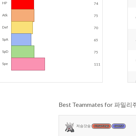
HP
74
Atk
75
Def
70
SpA
65
SpD
75
Spe
111
Best Teammates for 파밀리
저승갓숭
FIGHTING
GHOST