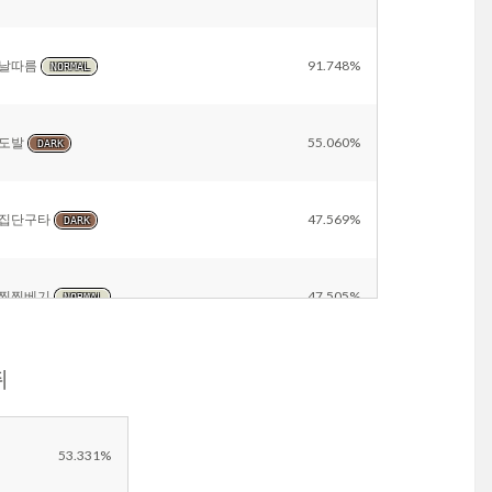
날따름
91.748%
NORMAL
도발
55.060%
DARK
집단구타
47.569%
DARK
찍찍베기
47.505%
NORMAL
쥐
분노의앞니
26.207%
NORMAL
앙코르
10.370%
NORMAL
53.331%