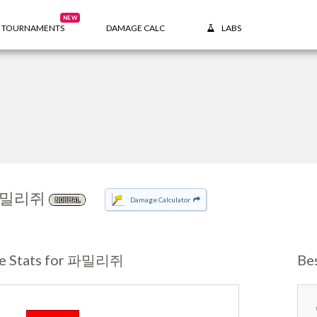
NEW
TOURNAMENTS
DAMAGE CALC
LABS
밀리쥐
Damage Calculator
NORMAL
e Stats for 파밀리쥐
Be