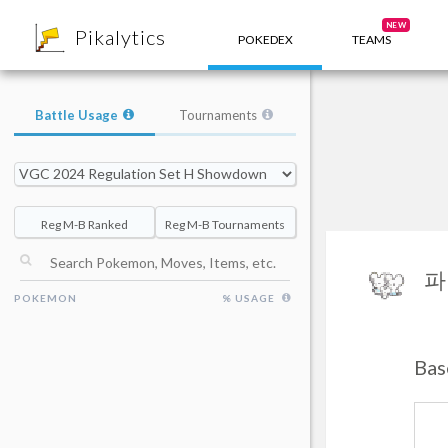
8
NEW
Pikalytics
POKEDEX
TEAMS
Battle Usage
Tournaments
Reg M-B Ranked
Reg M-B Tournaments
파
POKEMON
% USAGE
Bas