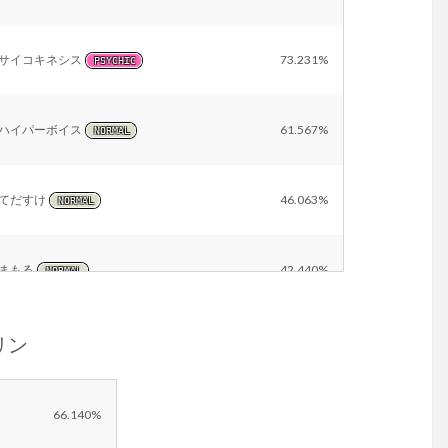
サイコキネシス
73.231%
PSYCHIC
ハイパーボイス
61.567%
NORMAL
てだすけ
46.063%
NORMAL
まもる
42.440%
NORMAL
キリン
イカサマ
27.056%
DARK
シャドーボール
21.060%
GHOST
66.140%