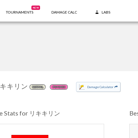
NEW
TOURNAMENTS
DAMAGE CALC
LABS
キキリン
Damage Calculator
NORMAL
PSYCHIC
se Stats for リキキリン
Be