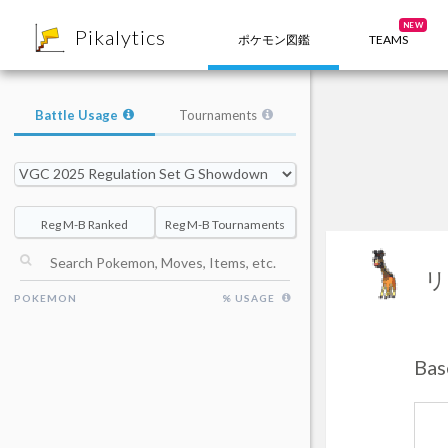
8
NEW
Pikalytics
ポケモン図鑑
TEAMS
Battle Usage
Tournaments
Reg M-B Ranked
Reg M-B Tournaments
リ
POKEMON
% USAGE
Ba