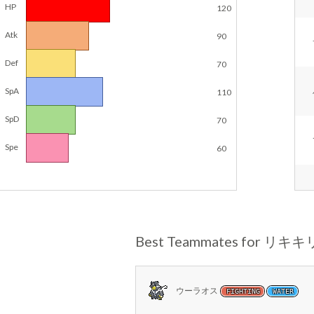
HP
120
Atk
90
Def
70
SpA
110
SpD
70
Spe
60
Best Teammates for リキ
ウーラオス
FIGHTING
WATER